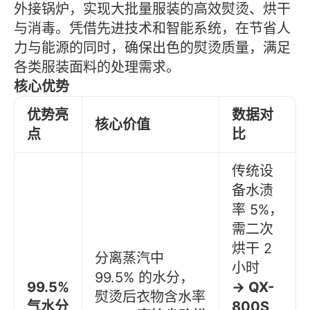
外接锅炉，实现大批量服装的高效熨烫、烘干
与消毒。凭借先进技术和智能系统，在节省人
力与能源的同时，确保出色的熨烫质量，满足
各类服装面料的处理需求。
核心优势
优势亮
数据对
核心价值
点
比
传统设
备水渍
率 5%，
需二次
烘干 2
分离蒸汽中
小时
99.5% 的水分，
99.5%
→ QX-
熨烫后衣物含水率
气水分
800S