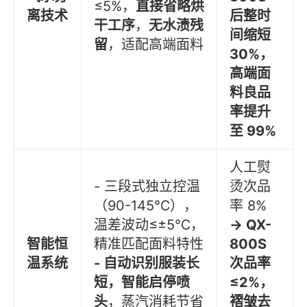
≤5%，
直接省略烘
离技术
后整时
干工序
，
无水渍残
间缩短
留
，适配高端面料
30%，
高端面
料良品
率提升
至 99%
人工熨
- 三段式独立控温
烫次品
（90-145℃），
率 8%
温差波动≤±5℃，
→ QX-
智能恒
精准匹配面料特性
800S
温系统
- 自动识别服装长
次品率
短，智能启停喷
≤2%，
头
，蒸汽消耗节省
褶皱去