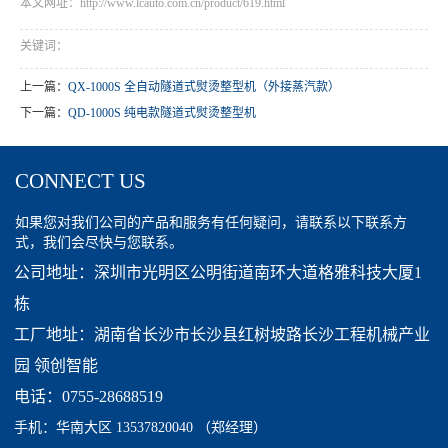
本文网址：http://www.lcauto.com.cn/product/619.html
关键词：
上一篇：
QX-1000S 全自动隧道式熨烫整型机（外接蒸汽款）
下一篇：
QD-1000S 纯电款隧道式熨烫整型机
CONNECT US
如果您对我们公司的产品和服务有任何疑问，请联系以下联系方
式，我们会尽快与您联系。
公司地址：深圳市光明区公明街道南环大道格雅科技大厦1
栋
工厂地址：湖南省长沙市长沙县红树坡路长沙工程机械产业
园 领创智能
电话：0755-28688519
手机：
华南大区 13537820040
（郑经理）