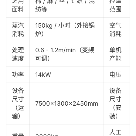
适用
棉 / 麻 / 丝 / 针织 / 混
控温
面料
纺等
范围
蒸汽
150kg / 小时（外接锅
空气
消耗
炉）
消耗
处理
0.6 - 1.2m/min（变频
单机
速度
可调）
产能
功率
14kW
电压
设备
设备
尺寸
尺寸
7500×1300×2450mm
（运
（安
输）
装）
人工