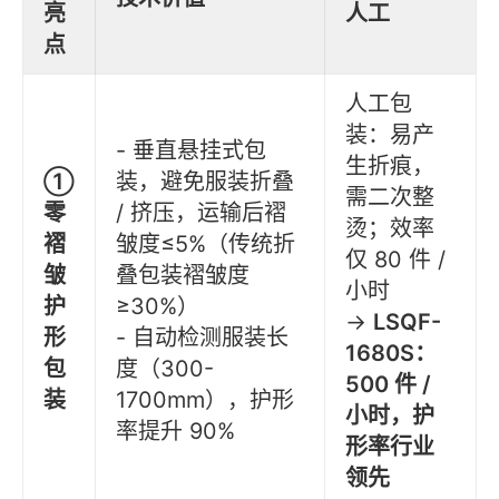
亮
人工
点
人工包
装：易产
- 垂直悬挂式包
生折痕，
①
装，避免服装折叠
需二次整
零
/ 挤压，运输后褶
烫；效率
褶
皱度≤5%（传统折
仅 80 件 /
皱
叠包装褶皱度
小时
护
≥30%）
→
LSQF-
形
- 自动检测服装长
1680S：
包
度（300-
500 件 /
装
1700mm），护形
小时，护
率提升 90%
形率行业
领先