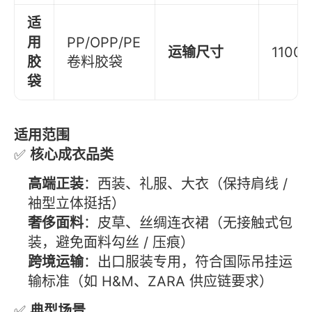
适
用
PP/OPP/PE
运输尺寸
1100
胶
卷料胶袋
袋
适用范围
✅
核心成衣品类
高端正装
：西装、礼服、大衣（保持肩线 /
袖型立体挺括）
奢侈面料
：皮草、丝绸连衣裙（无接触式包
装，避免面料勾丝 / 压痕）
跨境运输
：出口服装专用，符合国际吊挂运
输标准（如 H&M、ZARA 供应链要求）
✅
典型场景