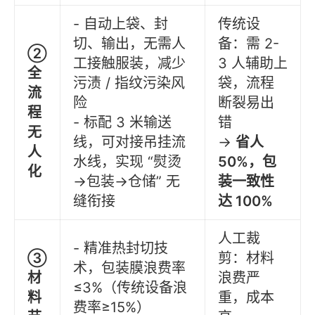
- 自动上袋、封
传统设
切、输出，无需人
备：需 2-
②
工接触服装，减少
3 人辅助上
全
污渍 / 指纹污染风
袋，流程
流
险
断裂易出
程
- 标配 3 米输送
错
无
线，可对接吊挂流
→
省人
人
水线，实现 “熨烫
50%，包
化
→包装→仓储” 无
装一致性
缝衔接
达 100%
人工裁
- 精准热封切技
③
剪：材料
术，包装膜浪费率
材
浪费严
≤3%（传统设备浪
料
重，成本
费率≥15%）