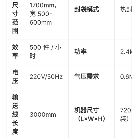
尺
1700mm，
封袋模式
热封热
寸
宽 500-
范
600mm
围
效
500 件 / 小
功率
2.4k
率
时
电
220V/50Hz
气压需求
0.6M
压
输
送
机器尺寸
7200
线
3000mm
（L×W×H）
装）
长
度