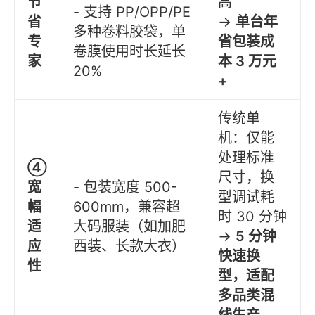
节
高
- 支持 PP/OPP/PE
省
→
单台年
多种卷料胶袋，单
专
省包装成
卷膜使用时长延长
家
本 3 万元
20%
+
传统单
机：仅能
处理标准
④
尺寸，换
宽
- 包装宽度 500-
型调试耗
幅
600mm，兼容超
时 30 分钟
适
大码服装（如加肥
→
5 分钟
应
西装、长款大衣）
快速换
性
型，适配
多品类混
线生产